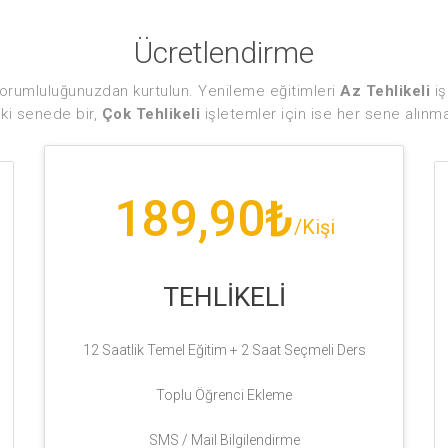
/Kişi
Ücretlendirme
TEHLİKELİ
 sorumluluğunuzdan kurtulun. Yenileme eğitimleri
Az Tehlikeli
i
 iki senede bir,
Çok Tehlikeli
işletemler için ise her sene alınmal
12 Saatlik Temel Eğitim + 2 Saat Seçmeli Ders
Toplu Öğrenci Ekleme
SMS / Mail Bilgilendirme
Sertifika Yönetimi
Detaylı Raporlama
KAYIT OL