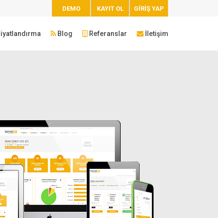
DEMO
KAYIT OL
GİRİŞ YAP
iyatlandırma
Blog
Referanslar
İletişim