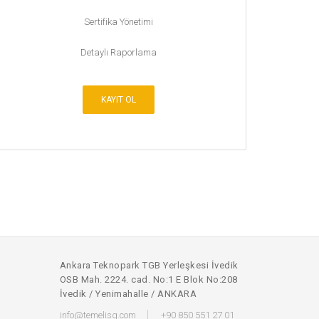
Sertifika Yönetimi
Detaylı Raporlama
KAYIT OL
Ankara Teknopark TGB Yerleşkesi İvedik
OSB Mah. 2224. cad. No:1 E Blok No:208
İvedik / Yenimahalle / ANKARA
info@temelisg.com
+90 850 551 27 01