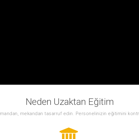
Neden Uzaktan Eğitim
mandan, mekandan tasarruf edin. Personelinizin eğitimini kontrol