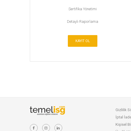
Sertifika Yönetimi
Detaylı Raporlama
KAYIT OL
Gizlilik 
İptal İa
Kişisel B