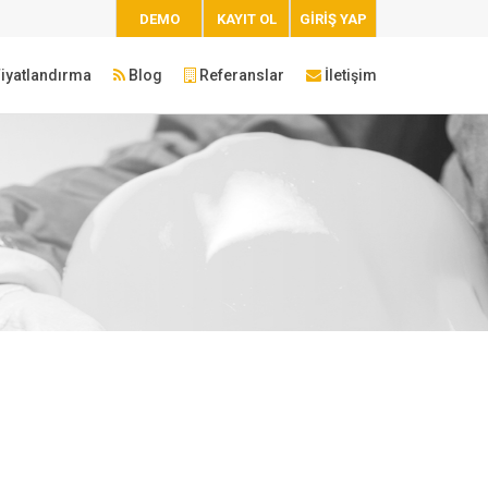
DEMO
KAYIT OL
GİRİŞ YAP
iyatlandırma
Blog
Referanslar
İletişim